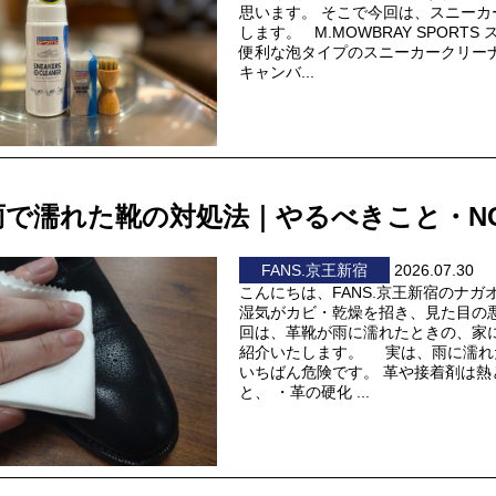
思います。 そこで今回は、スニー
します。 M.MOWBRAY SPOR
便利な泡タイプのスニーカークリー
キャンバ...
雨で濡れた靴の対処法｜やるべきこと・N
FANS.京王新宿
2026.07.30
こんにちは、FANS.京王新宿のナ
湿気がカビ・乾燥を招き、見た目の
回は、革靴が雨に濡れたときの、家
紹介いたします。 実は、雨に濡れ
いちばん危険です。 革や接着剤は
と、 ・革の硬化 ...