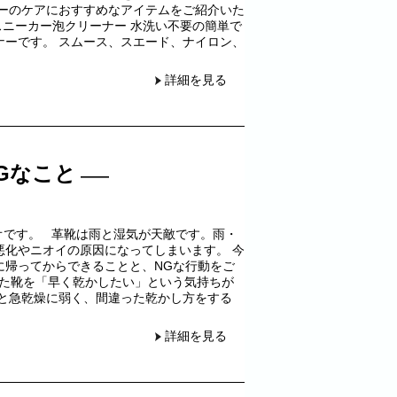
カーのケアにおすすめなアイテムをご紹介いた
TS スニーカー泡クリーナー 水洗い不要の簡単で
ナーです。 スムース、スエード、ナイロン、
詳細を見る
Gなこと
ガオです。 革靴は雨と湿気が天敵です。雨・
悪化やニオイの原因になってしまいます。 今
に帰ってからできることと、NGな行動をご
た靴を「早く乾かしたい」という気持ちが
熱と急乾燥に弱く、間違った乾かし方をする
詳細を見る