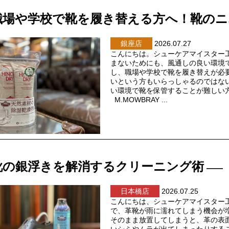
職場や学校で靴を履き替える方へ！靴のニ
銀座店
2026.07.27
こんにちは。シューケアマイスター
まないためにも、風通しの良い環境
し、職場や学校で靴を履き替えが必
いという方もいらっしゃるのではな
い環境で靴を保管することが難しい
M.MOWBRAY ...
靴の銀浮きを解消するクリーニング術
日本橋店
2026.07.25
こんにちは、シューケアマイスター
で、革靴が雨に濡れてしまう機会が
そのまま放置してしまうと、革の表
いシミやムラが出てしまったりする