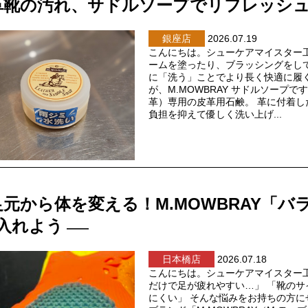
革靴の汚れ、サドルソープでリフレッシ
銀座店
2026.07.19
こんにちは。シューケアマイスター
ームを塗ったり、ブラッシングをし
に「洗う」ことでより長く快適に履
が、M.MOWBRAY サドルソープ
革）専用の皮革用石鹸。 革に付着
負担を抑えて優しく洗い上げ...
足元から体を変える！M.MOWBRAY「バ
入れよう
日本橋店
2026.07.18
こんにちは。シューケアマイスター
だけで足が疲れやすい…」 「靴の
にくい」 そんな悩みをお持ちの方