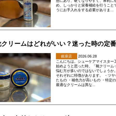
態にあり、硬くなりやすく、摩耗に
め、しっかりと栄養補給を行うこと
うにお手入れをする必要がありま...
靴クリームはどれがいい？迷った時の定
銀座店
2026.06.28
こんにちは。シューケアマイスター
始めようと思った時、「靴クリーム
悩む方が多いのではないでしょうか
それぞれに特徴があります。 ・ツヤ
たもの ・補色力が高いもの ・特定
最適なクリームは異な...