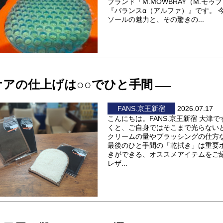
ブランド「M.MOWBRAY（M.モ
『バランスα（アルファ）』です。 
ソールの魅力と、その驚きの...
ケアの仕上げは○○でひと手間
FANS.京王新宿
2026.07.17
こんにちは。FANS.京王新宿 大
くと、ご自身ではそこまで光らない
クリームの量やブラッシングの仕方
最後のひと手間の「乾拭き」は重要
きができる、オススメアイテムをご紹介
レザ...