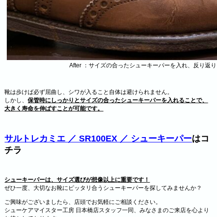
After ：サイズの合ったシューキーパーを入れ、反り
靴は歩けば必ず屈曲し、シワが入ること自体は避けられません。
しかし、
保管時にしっかりとサイズの合ったシューキーパーを入れることで、
大きく寿命を伸ばすことが可能です。
サルトレカミエ ／ SR100EX ／ シューキーパー
はコ
チラ
シューキーパーは、サイズ選びが想像以上に重要です！
ぜひ一度、大切なお靴にピッタリ合うシューキーパーを探してみませんか？
ご興味がございましたら、店頭でお気軽にご相談ください。
シューケアマイスター工房 日本橋店スタッフ一同、みなさまのご来店を心より