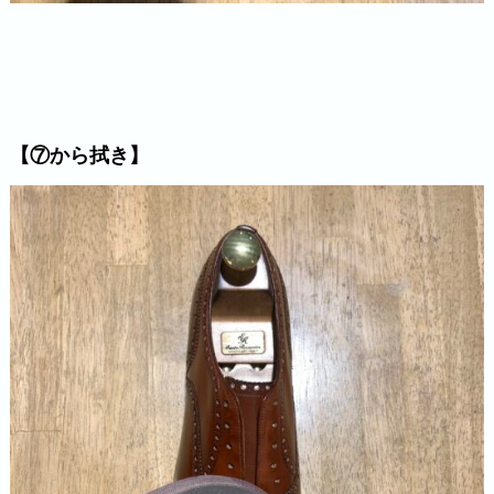
【⑦から拭き】