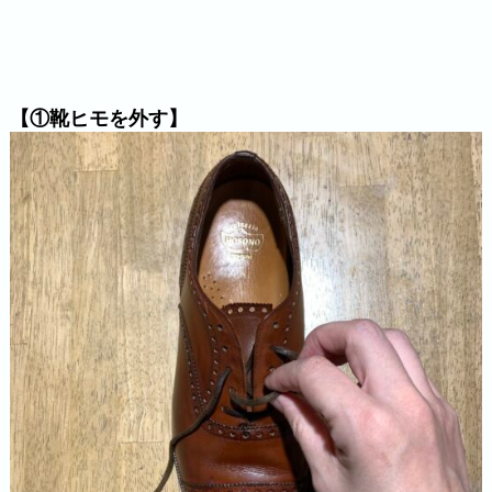
【①靴ヒモを外す】