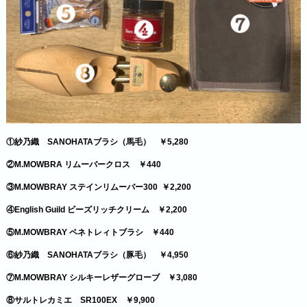
①紗乃織 SANOHATAブラシ（馬毛） ￥5,280
②M.MOWBRA リムーバークロス ￥440
③M.MOWBRAY ステインリムーバー300 ￥2,200
④English Guild ビーズリッチクリーム ￥2,200
⑤M.MOWBRAY ペネトレィトブラシ ￥440
⑥紗乃織 SANOHATAブラシ（豚毛） ￥4,950
⑦M.MOWBRAY シルキーレザーグローブ ￥3,080
⑧サルトレカミエ SR100EX ￥9,900