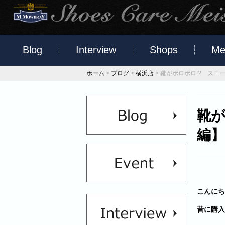
Blog
Interview
Shops
Me
ホーム
>
ブログ
>
横浜店
>
靴がボロボロ!? スニ
靴が
編】
こんにち
昔に購入