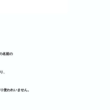
樹脂の名前の
り、
り使われいません。