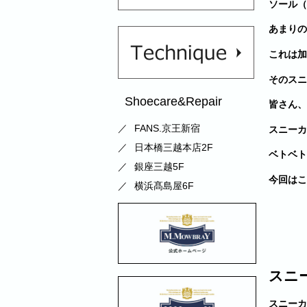
ソール（
あまりの
これは加
そのスニ
Shoecare&Repair
皆さん、
FANS.京王新宿
スニーカ
日本橋三越本店2F
ベトベト
銀座三越5F
今回はこ
横浜髙島屋6F
スニ
スニーカ