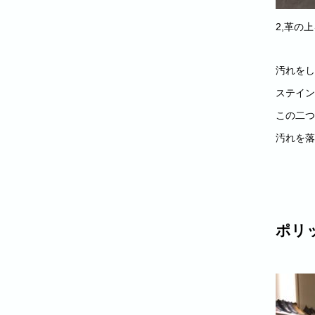
2,革の
汚れをし
ステイン
この二つ
汚れを落
ポリ