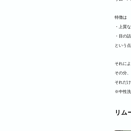
特徴は
・上質な
・目の詰
という点
それによ
その分、
それだけ
※中性洗
リム