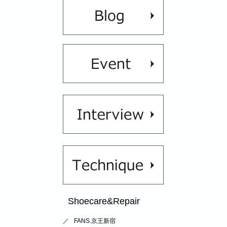
Shoecare&Repair
FANS.京王新宿