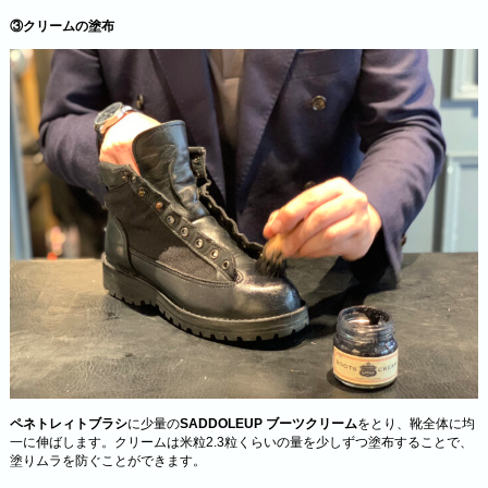
③クリームの塗布
ペネトレィトブラシ
に少量の
SADDOLEUP ブーツクリーム
をとり、靴全体に均
一に伸ばします。クリームは米粒2.3粒くらいの量を少しずつ塗布することで、
塗りムラを防ぐことができます。