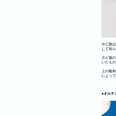
ホピ族は
して知ら
ホピ族の
いたもの
上の板材
によって
●オルテガ(