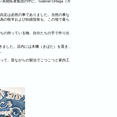
者集団の中に、Gabriel Ortega（ガ
自足は必然の事でありました。当然の事な
為の牧羊および紡績技術も、この地で暮ら
ちの持っている物、自分たちの手で作り出
を開きました。店内には木機（きばた）を置き、
。
って、昔ながらの製法でこつこつと家内工