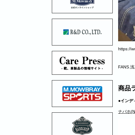
https://
FANS
商品
●インデ
ナバホ(N