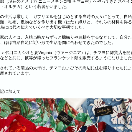
部（現在のアメリカ ニューメキシコ州 チマヨ村）へやってきたスペイン系開拓
・オルテガ）という若者がいました。
の生活は厳しく、ガブリエルをはじめとする当時の人々にとって、自給
類、毛布、敷物などを作り出す機（はた）織りと、それらの材料を得る
為には代々伝えていくべき大切な事柄でした。
家の人々は、入植当時からずっと機織りや農耕をするなどして、自分た
、ほぼ自給自足に近い形で生活を間に合わせてきたのでした。
年、五代目ニカシオと妻Virginia（ヴァージニア）は、チマヨに雑貨店
などと共に、彼等が織ったブランケット類を販売するようになりました
されている製品の大半は、チマヨおよびその周辺に住む織り手たちによ
産されています。
記に加えて