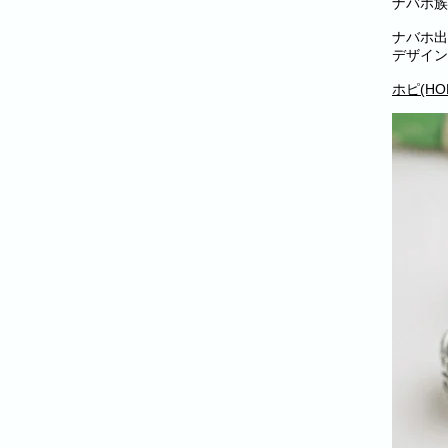
ナバホ族
ナバホ出
デザイン
ホピ(HOP