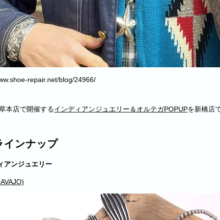
www.shoe-repair.net/blog/24966/
.浅草本店で開催する
インディアンジュエリー＆オルテガPOPUP
を新橋店
ラインナップ
ィアンジュエリー
AVAJO)