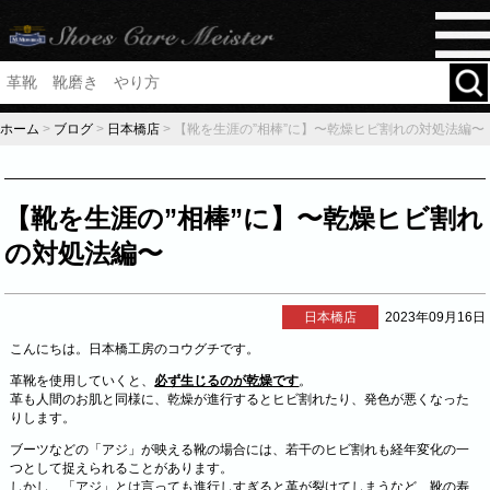
ホーム
>
ブログ
>
日本橋店
>
【靴を生涯の”相棒”に】〜乾燥ヒビ割れの対処法編〜
【靴を生涯の”相棒”に】〜乾燥ヒビ割れ
の対処法編〜
日本橋店
2023年09月16日
こんにちは。日本橋工房のコウグチです。
革靴を使用していくと、
必ず生じるのが乾燥です
。
革も人間のお肌と同様に、乾燥が進行するとヒビ割れたり、発色が悪くなった
りします。
ブーツなどの「アジ」が映える靴の場合には、若干のヒビ割れも経年変化の一
つとして捉えられることがあります。
しかし、「アジ」とは言っても進行しすぎると革が裂けてしまうなど、靴の寿