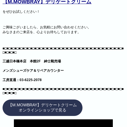
【M.MOWBRAY】デリケートクリーム
をぜひお試しください！
ご興味ございましたら、お気軽にお問い合わせください。
みなさまのご来店を、心よりお待ちしております。
■□■□■□■□■□■□■□■□■□■□■□■□■□■□■□■□■□■□■□■□■□■□■□■□■□■□■□■□■□■□■
□■□■□■□
三越日本橋本店 本館2F 紳士靴売場
メンズシューズケア＆リペアカウンター
工房直通：03-6225-2078
■□■□■□■□■□■□■□■□■□■□■□■□■□■□■□■□■□■□■□■□■□■□■□■□■□■□■□■□■□■□■
□■□■□■□
【M.MOWBRAY】デリケートクリーム
オンラインショップで見る