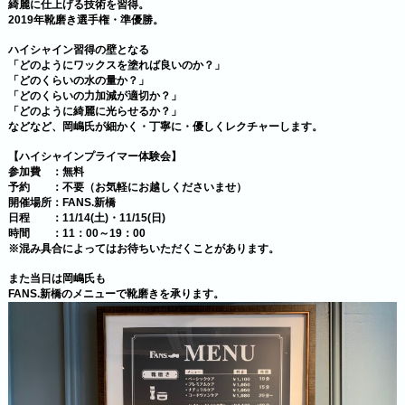
綺麗に仕上げる技術を習得。
2019年靴磨き選手権・準優勝。
ハイシャイン習得の壁となる
「どのようにワックスを塗れば良いのか？」
「どのくらいの水の量か？」
「どのくらいの力加減が適切か？」
「どのように綺麗に光らせるか？」
などなど、岡嶋氏が細かく・丁寧に・優しくレクチャーします。
【ハイシャインプライマー体験会】
参加費 ：無料
予約 ：不要（お気軽にお越しくださいませ）
開催場所：FANS.新橋
日程 ：11/14(土)・11/15(日)
時間 ：11：00～19：00
※混み具合によってはお待ちいただくことがあります。
また当日は岡嶋氏も
FANS.新橋のメニューで靴磨きを承ります。