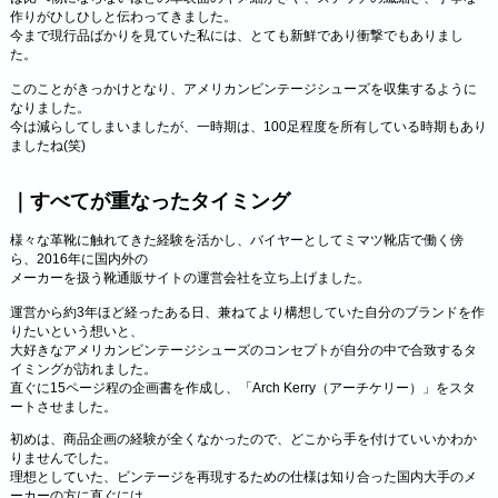
作りがひしひしと伝わってきました。
今まで現行品ばかりを見ていた私には、とても新鮮であり衝撃でもありまし
た。
このことがきっかけとなり、アメリカンビンテージシューズを収集するように
なりました。
今は減らしてしまいましたが、一時期は、100足程度を所有している時期もあり
ましたね(笑)
｜すべてが重なったタイミング
様々な革靴に触れてきた経験を活かし、バイヤーとしてミマツ靴店で働く傍
ら、2016年に国内外の
メーカーを扱う靴通販サイトの運営会社を立ち上げました。
運営から約3年ほど経ったある日、兼ねてより構想していた自分のブランドを作
りたいという想いと、
大好きなアメリカンビンテージシューズのコンセプトが自分の中で合致するタ
イミングが訪れました。
直ぐに15ページ程の企画書を作成し、「Arch Kerry（アーチケリー）」をスタ
ートさせました。
初めは、商品企画の経験が全くなかったので、どこから手を付けていいかわか
りませんでした。
理想としていた、ビンテージを再現するための仕様は知り合った国内大手のメ
ーカーの方に直ぐには