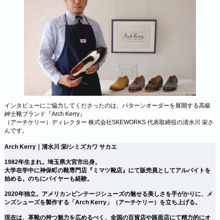
インタビューにご協力してくださったのは、パターンオーダーを展開する高級
紳士靴ブランド『Arch Kerry』
（アーチケリー）ディレクター 株式会社SKEWORKS 代表取締役の清水川 栄さ
んです。
Arch Kerry｜清水川 栄/シミズカワ サカエ
1982年生まれ。埼玉県大宮市出身。
大学在学中に神保町の靴専門店『ミマツ靴店』にて販売員としてアルバイトを
始める。のちにバイヤーも経験。
2020年独立。アメリカンビンテージシューズの魅せる美しさを手がかりに、メ
ンズシューズを製作する「Arch Kerry」（アーチケリー）を立ち上げる。
現在は、革靴の持つ魅力を広めるべく、全国の百貨店や路面店にて精力的にオ