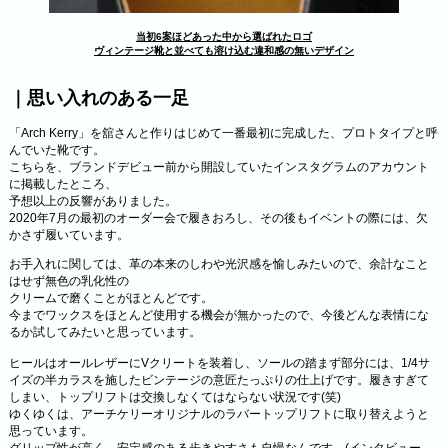
当初6案ほどあった中から選ばれたロゴ
ヴィンテージ靴と並べても溶け込む違和感の無いデザイン
｜思い入れのある一足
「Arch Kerry」を舘さんと作りはじめて一番最初に完成した、プロトタイプと呼
んでいた靴です。
こちらを、ブランドデビュー前から開設していたインスタグラムのアカウント
に掲載したところ、
予想以上の反響がありました。
2020年7月の最初のオーダー会で履きおろし、その後もイベントの際には、欠
かさず履いています。
お手入れに関しては、革の本来のしわや光沢感を愉しみたいので、余計なこと
はせず無色の乳化性の
クリームで磨くことがほとんどです。
今までワックスをほとんど使用する機会が無かったので、今後どんな表情にな
るか試してみたいと思っています。
ヒールはオールレザーにVクリートを装着し、ソールの踏まず部分には、1/4サ
イズの半カラスを施したビンテージの意匠たっぷりの仕上げです。履きすぎて
しまい、トップリフトは交換しなくてはならない状況です(笑)
ゆくゆくは、アーチケリーオリジナルのラバートップリフトに取り替えようと
思っています。
グリップ性が高く、安定感のある歩きやすさも自慢なんです。(インタビュー