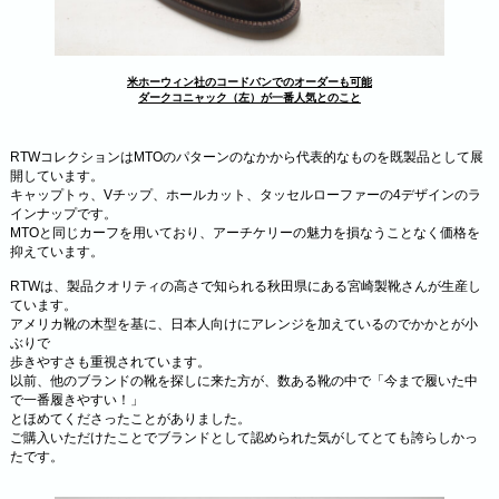
米ホーウィン社のコードバンでのオーダーも可能
ダークコニャック（左）が一番人気とのこと
RTWコレクションはMTOのパターンのなかから代表的なものを既製品として展
開しています。
キャップトゥ、Vチップ、ホールカット、タッセルローファーの4デザインのラ
インナップです。
MTOと同じカーフを用いており、アーチケリーの魅力を損なうことなく価格を
抑えています。
RTWは、製品クオリティの高さで知られる秋田県にある宮崎製靴さんが生産し
ています。
アメリカ靴の木型を基に、日本人向けにアレンジを加えているのでかかとが小
ぶりで
歩きやすさも重視されています。
以前、他のブランドの靴を探しに来た方が、数ある靴の中で「今まで履いた中
で一番履きやすい！」
とほめてくださったことがありました。
ご購入いただけたことでブランドとして認められた気がしてとても誇らしかっ
たです。