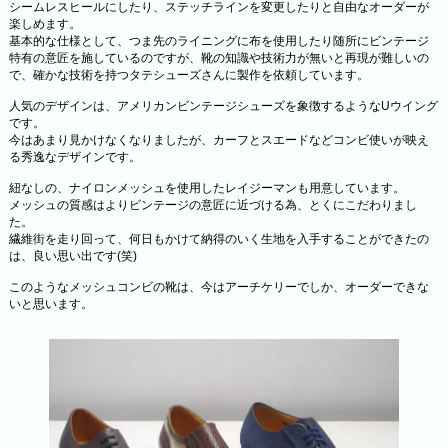
シームレスヒールにしたり、ステッチラインを変更したりと自由なオーダーが
楽しめます。
基本的な仕様として、つま先のライニングに布を使用したり随所にビンテージ
特有の意匠を施しているのですが、靴の知識や技術力が無いと再現が難しいの
で、確かな技術を持つタテシューズさんに製作を依頼しています。
人気のデザインは、アメリカンビンテージシューズを象徴するようなUウイング
です。
今はあまり見かけなくなりましたが、カーフとスエードなどコンビ使いが映え
る秀逸なデザインです。
紐なしの、ナイロンメッシュを使用したレイジーマンも用意しています。
メッシュの質感はよりビンテージの意匠に近づける為、とくにこだわりまし
た。
繊維街を走り回って、何日もかけて納得のいく生地を入手することができたの
は、良い思い出です(笑)
このようなメッシュコンビの靴は、今はアーチケリーでしか、オーダーできな
いと思います。