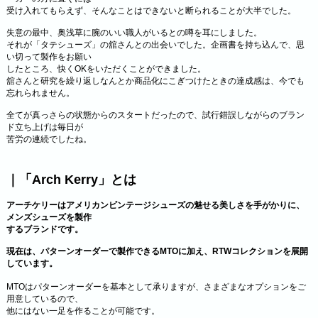
受け入れてもらえず、そんなことはできないと断られることが大半でした。
失意の最中、奥浅草に腕のいい職人がいるとの噂を耳にしました。
それが「タテシューズ」の舘さんとの出会いでした。企画書を持ち込んで、思
い切って製作をお願い
したところ、快くOKをいただくことができました。
舘さんと研究を繰り返しなんとか商品化にこぎつけたときの達成感は、今でも
忘れられません。
全てが真っさらの状態からのスタートだったので、試行錯誤しながらのブラン
ド立ち上げは毎日が
苦労の連続でしたね。
｜「Arch Kerry」とは
アーチケリーはアメリカンビンテージシューズの魅せる美しさを手がかりに、
メンズシューズを製作
するブランドです。
現在は、パターンオーダーで製作できるMTOに加え、RTWコレクションを展開
しています。
MTOはパターンオーダーを基本として承りますが、さまざまなオプションをご
用意しているので、
他にはない一足を作ることが可能です。