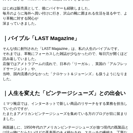
はじめは販売員として、後にバイヤーも経験しました。
毎月のように海外へ買い付けに行き、沢山の靴に囲まれる生活を送る中で、よ
り革靴に対する関心が
深まっていきました。
｜バイブル「LAST Magazine」
そんな頃に創刊された「LAST Magazine」は、私の人生のバイブルです。
それまでは、革靴にフォーカスした雑誌が少なかったので、毎日穴が開くほど
読み返していました。
店舗ではアメトラブームの流れで、日本の「リーガル」、英国の「アルフレッ
ドサージェント」や、
当時、国内流通の少なかった「クロケット＆ジョーンズ」も扱うようになりま
した。
｜人生を変えた「ビンテージシューズ」との出会い
ミマツ靴店では、インターネットで新しい商品のリサーチをする業務を担当し
ていたのですが、
たまたまアメリカンビンテージシューズを集めている方のブログが目に留まり
ました。
画面越しに、1950年代のアメリカンビンテージシューズが放つ現代の既製品と
は比べ物にならないほどの革表面のキメ細かさや、ステッチの繊細さ、丁寧な