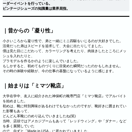
ーダーイベントを行っている。
ビンテージシューズの知識量は業界屈指。
｜昔からの「凝り性」
小さいころから凝り性で、弟と一緒にミニ四駆をいじるのが大好きでした。
活発だった弟はスピードを追求して、大会に出たりしてました。
僕は見た目にこだわって、カラーリングを考えたり、肉抜きしたところにメッ
シュを入れたりと、
プラモデルを作るかのように楽しんでいました。
もしかすると、初めてものづくりに目覚めた瞬間だったのかもしれません。
その時の体験や経験が、今の仕事の基盤になっているように感じます。
｜始まりは「ミマツ靴店」
大学在学中、友人に紹介された神保町の靴専門店『ミマツ靴店』でアルバイト
を始めました。
初めは、靴に特別興味があるわけでもなかったのですが、靴好きに囲まれてい
た影響もあって、
どんどん革靴にのめり込んでいきましたね(笑)
当時、店頭ではアメカジブームもあって「レッドウィング」や「ダナー」など
を多く展開していた
ので、自ずと「Made in USA」に惹かれていきました。