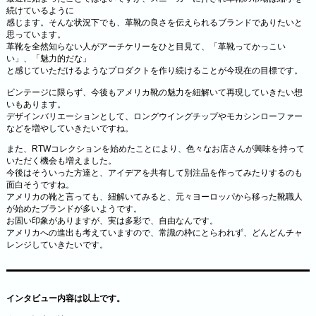
続けているように
感じます。そんな状況下でも、革靴の良さを伝えられるブランドでありたいと
思っています。
革靴を全然知らない人がアーチケリーをひと目見て、「革靴ってかっこい
い」、「魅力的だな」
と感じていただけるようなプロダクトを作り続けることが今現在の目標です。
ビンテージに限らず、今後もアメリカ靴の魅力を紐解いて再現していきたい想
いもあります。
デザインバリエーションとして、ロングウイングチップやモカシンローファー
などを増やしていきたいですね。
また、RTWコレクションを始めたことにより、色々なお店さんが興味を持って
いただく機会も増えました。
今後はそういった方達と、アイデアを共有して別注品を作ってみたりするのも
面白そうですね。
アメリカの靴と言っても、紐解いてみると、元々ヨーロッパから移った靴職人
が始めたブランドが多いようです。
お固い印象がありますが、実は多彩で、自由なんです。
アメリカへの進出も考えていますので、常識の枠にとらわれず、どんどんチャ
レンジしていきたいです。
インタビュー内容は以上です。