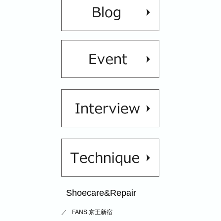
Shoecare&Repair
FANS.京王新宿