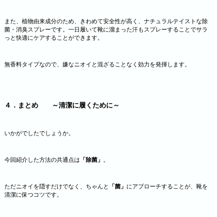
また、植物由来成分のため、きわめて安全性が高く、ナチュラルテイストな除
菌・消臭スプレーです。一日履いて靴に溜まった汗もスプレーすることでサラ
っと快適にケアすることができます。
無香料タイプなので、嫌なニオイと混ざることなく効力を発揮します。
４．まとめ ～清潔に履くために～
いかがでしたでしょうか。
今回紹介した方法の共通点は
「除菌」
。
ただニオイを隠すだけでなく、ちゃんと
「菌」
にアプローチすることが、靴を
清潔に保つコツです。