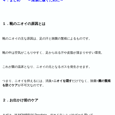
４．まとめ ～清潔に履くために～
１．靴のニオイの原因とは
靴のニオイの主な原因は、足の汗と雑菌の繁殖によるものです。
靴の中は空気がこもりやすく、足から出る汗や皮脂が溜まりやすい環境。
これが菌の温床となり、ニオイの元となるガスを発生させます。
つまり、ニオイを抑えるには、消臭=
ニオイを隠す
だけでなく、除菌=
菌の繁殖
を防ぐケア
が不可欠なのです。
２．お出かけ前のケア
まずは、M.MOWBRAY Prestigio デオドラントパウダーを用いて、