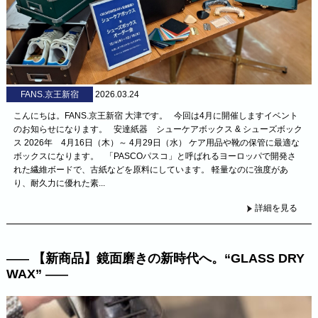
FANS.京王新宿
2026.03.24
こんにちは。FANS.京王新宿 大津です。 今回は4月に開催しますイベント
のお知らせになります。 安達紙器 シューケアボックス & シューズボック
ス 2026年 4月16日（木）～ 4月29日（水） ケア用品や靴の保管に最適な
ボックスになります。 「PASCOパスコ」と呼ばれるヨーロッパで開発さ
れた繊維ボードで、古紙などを原料にしています。 軽量なのに強度があ
り、耐久力に優れた素...
詳細を見る
【新商品】鏡面磨きの新時代へ。“GLASS DRY
WAX”