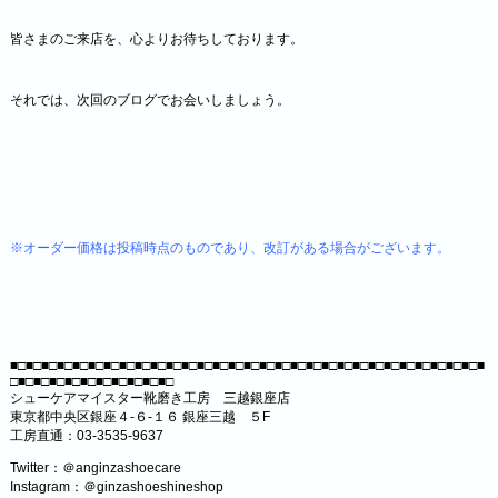
皆さまのご来店を、心よりお待ちしております。
それでは、次回のブログでお会いしましょう。
※オーダー価格は投稿時点のものであり、改訂がある場合がございます。
■□■□■□■□■□■□■□■□■□■□■□■□■□■□■□■□■□■□■□■□■□■□■□■□■□■□■□■□■□■□■
□■□■□■□■□■□■□■□■□■□■□
シューケアマイスター靴磨き工房 三越銀座店
東京都中央区銀座４-６-１６ 銀座三越 ５F
工房直通：03-3535-9637
Twitter：＠anginzashoecare
Instagram：＠ginzashoeshineshop