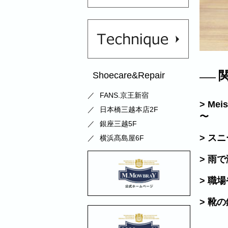
Shoecare&Repair
FANS.京王新宿
> Mei
日本橋三越本店2F
〜
銀座三越5F
> ス
横浜髙島屋6F
> 雨
> 職
> 靴