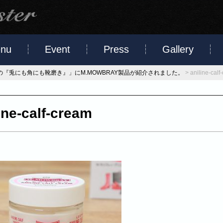
nu
Event
Press
Gallery
奥野の『兎にも角にも靴磨き』」にM.MOWBRAY製品が紹介されました。
>
aniline-calf
ine-calf-cream