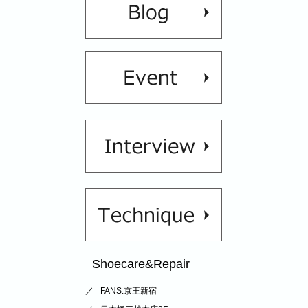
Shoecare&Repair
FANS.京王新宿